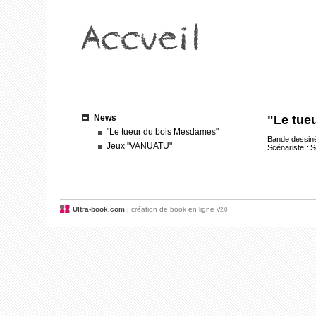
News
"Le tue
"Le tueur du bois Mesdames"
Bande dessiné
Jeux "VANUATU"
Scénariste : S
Ultra-book.com
| création de book en ligne
V2.0