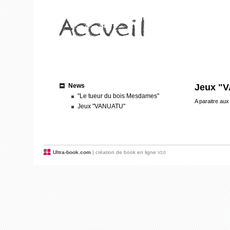
News
Jeux "
"Le tueur du bois Mesdames"
A paraitre aux
Jeux "VANUATU"
Ultra-book.com
| création de book en ligne
V2.0